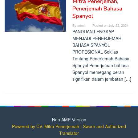
Mitra Penerjemah,
Penerjemah Bahasa
Spanyol
By
admin
Posted on
July 22, 2024
PANDUAN LENGKAP
MENJADI PENERJEMAH
BAHASA SPANYOL
PROFESIONAL Sekilas
Tentang Penerjemah Bahasa
Spanyol Penerjemah bahasa
Spanyol memegang peran
signifikan dalam jembatan […]
Non AMP Version
Powered by CV. Mitra Penerjemah | Sworn and Authorized
Translator