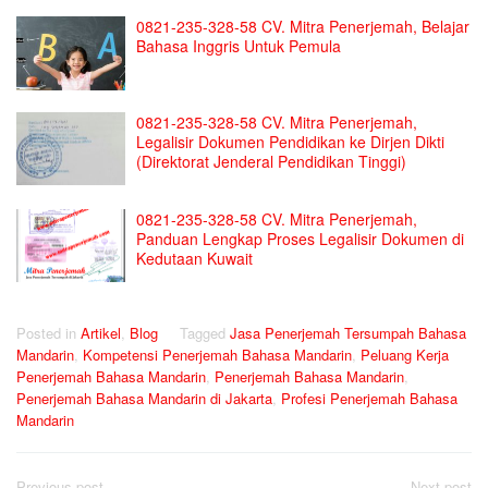
0821-235-328-58 CV. Mitra Penerjemah, Belajar
Bahasa Inggris Untuk Pemula
0821-235-328-58 CV. Mitra Penerjemah,
Legalisir Dokumen Pendidikan ke Dirjen Dikti
(Direktorat Jenderal Pendidikan Tinggi)
0821-235-328-58 CV. Mitra Penerjemah,
Panduan Lengkap Proses Legalisir Dokumen di
Kedutaan Kuwait
Posted in
Artikel
,
Blog
Tagged
Jasa Penerjemah Tersumpah Bahasa
Mandarin
,
Kompetensi Penerjemah Bahasa Mandarin
,
Peluang Kerja
Penerjemah Bahasa Mandarin
,
Penerjemah Bahasa Mandarin
,
Penerjemah Bahasa Mandarin di Jakarta
,
Profesi Penerjemah Bahasa
Mandarin
Post
Previous post
Next post