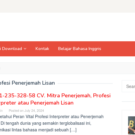
si Download
Kontak
Belajar Bahasa Inggris
N
ofesi Penerjemah Lisan
Searc
for:
-235-328-58 CV. Mitra Penerjemah, Profesi
rpreter atau Penerjemah Lisan
in
Posted on
July 24, 2024
tahui Peran Vital Profesi Interpreter atau Penerjemah
 Di tengah dunia yang semakin terglobalisasi ini,
ikasi lintas bahasa menjadi sebuah […]