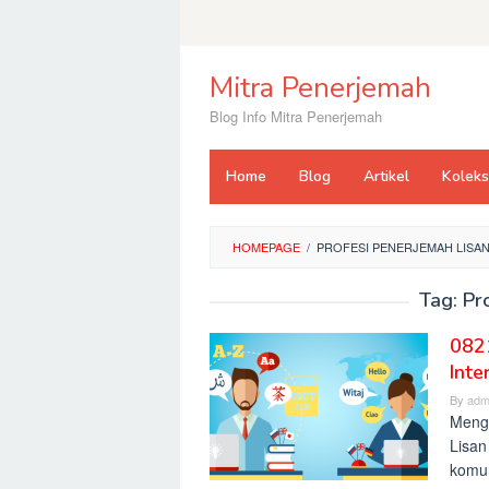
Skip
to
content
Mitra Penerjemah
Blog Info Mitra Penerjemah
Home
Blog
Artikel
Kolek
HOMEPAGE
/
PROFESI PENERJEMAH LISA
Tag:
Pr
0821
Inte
By
adm
Menge
Lisan
komun