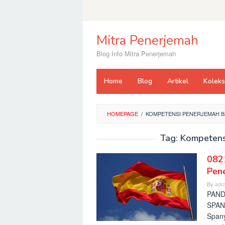
Skip
to
content
Mitra Penerjemah
Blog Info Mitra Penerjemah
Home
Blog
Artikel
Kolek
HOMEPAGE
/
KOMPETENSI PENERJEMAH B
Tag:
Kompetens
082
Pen
By
adm
PAND
SPAN
Span