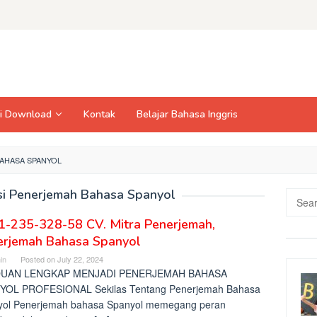
si Download
Kontak
Belajar Bahasa Inggris
AHASA SPANYOL
i Penerjemah Bahasa Spanyol
Searc
for:
1-235-328-58 CV. Mitra Penerjemah,
erjemah Bahasa Spanyol
in
Posted on
July 22, 2024
UAN LENGKAP MENJADI PENERJEMAH BAHASA
YOL PROFESIONAL Sekilas Tentang Penerjemah Bahasa
yol Penerjemah bahasa Spanyol memegang peran