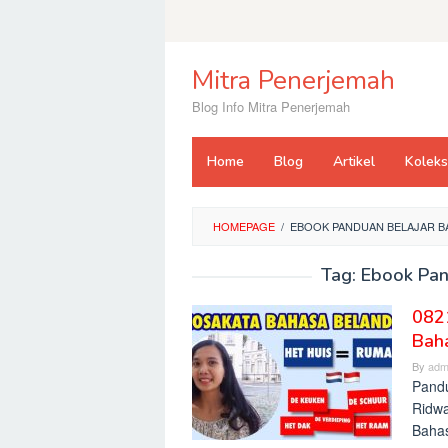
Skip
to
content
Mitra Penerjemah
Blog Info Mitra Penerjemah
Home
Blog
Artikel
Kolek
HOMEPAGE
/
EBOOK PANDUAN BELAJAR B
Tag:
Ebook Pan
082
Bah
By
adm
Pandu
Ridwa
Bahas