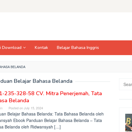
si Download
Kontak
Belajar Bahasa Inggris
AHASA BELANDA
duan Belajar Bahasa Belanda
Searc
for:
1-235-328-58 CV. Mitra Penerjemah, Tata
asa Belanda
in
Posted on
July 15, 2024
an Belajar Bahasa Belanda: Tata Bahasa Belanda oleh
nsyah Ebook Panduan Belajar Bahasa Belanda – Tata
a Belanda oleh Ridwansyah […]