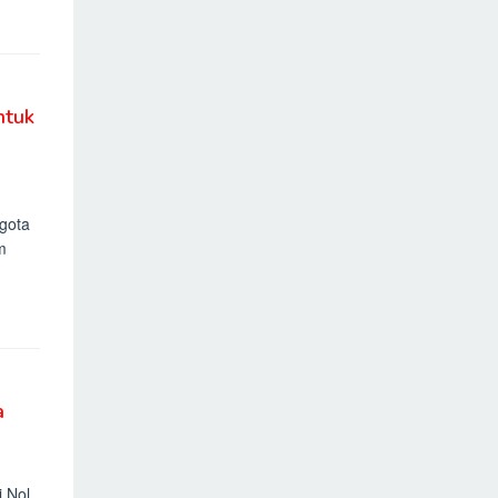
ntuk
gota
m
a
i Nol