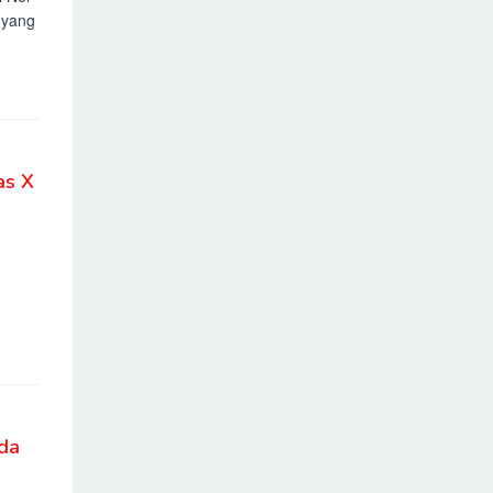
 yang
as X
da