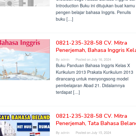
Introduction Buku ini ditujukan buat kamu
pengen belajar bahasa Inggris. Penulis
buku […]
0821-235-328-58 CV. Mitra
Penerjemah, Bahasa Inggris Kel
By
admin
Posted on
July 16, 2024
Buku Panduan Bahasa Inggris Kelas X
Kurikulum 2013 Prakata Kurikulum 2013
dirancang untuk menyongsong model
pembelajaran Abad 21. Didalamnya
terdapat […]
0821-235-328-58 CV. Mitra
Penerjemah, Tata Bahasa Belan
By
admin
Posted on
July 15, 2024