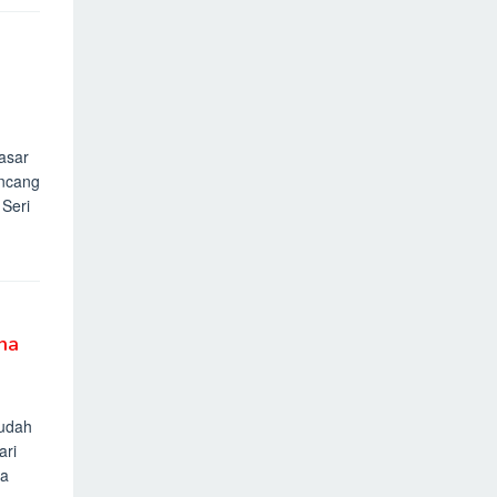
asar
ncang
 Seri
na
udah
ari
ta